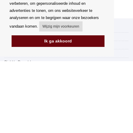
verbeteren, om gepersonaliseerde inhoud en
advertenties te tonen, om ons websiteverkeer te
analyseren en om te begrijpen waar onze bezoekers
vandaan komen.
Wijzig mijn voorkeuren
Mijn account
Verzending
Ik ga akkoord
Betalingsmogelijkheden
Hoe te winkelen
PickUp Parcelshop
Algemene voorwaarden
Klachtenregeling
Opzegging van het contract
Facturering in de EU
FAQ
Winkel
Gegevensbescherming