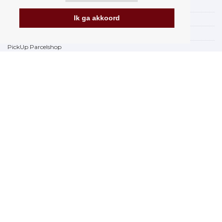
Verzending
Ik ga akkoord
Betalingsmogelijkheden
Hoe te winkelen
PickUp Parcelshop
Algemene voorwaarden
Klachtenregeling
Opzegging van het contract
Facturering in de EU
FAQ
Winkel
Gegevensbescherming
Gegevensbeveiliging Orfeo Office s.r.o.
Merken
www.Orfeoshop.nl
Chelcickeho 95/13A
37001 Ceske Budejovice