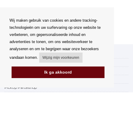
Wij maken gebruik van cookies en andere tracking-
technologieën om uw surfervaring op onze website te
verbeteren, om gepersonaliseerde inhoud en
advertenties te tonen, om ons websiteverkeer te
analyseren en om te begrijpen waar onze bezoekers
Mijn account
vandaan komen.
Wijzig mijn voorkeuren
Verzending
Betalingsmogelijkheden
Ik ga akkoord
Hoe te winkelen
PickUp Parcelshop
Algemene voorwaarden
Klachtenregeling
Opzegging van het contract
Facturering in de EU
FAQ