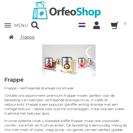
0
Zobrazit
MENU
nabidku
Frappé
Frappé
Frappé – verfrissende drankjes vol smaak
Ontdek ons assortiment premium frappé-mixen, perfect voor de
bereiding van heerlijke, verfrissende drankjes thuis, in cafés of
restaurants. Frappé is een populair ijskoffie-achtig drankje met een
romige textuur – ideaal voor warme zomerdagen, maar ook een zoete
traktatie het hele jaar door.
In onze collectie vindt u klassieke koffie-frappé, maar ook chocolade-,
vanille-, karamel- en fruitvarianten. De bereiding is eenvoudig: meng de
mix met melk of water, voeg ijs toe – en geniet van een perfect gladde