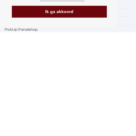
Verzending
Ik ga akkoord
Betalingsmogelijkheden
Hoe te winkelen
PickUp Parcelshop
Algemene voorwaarden
Klachtenregeling
Opzegging van het contract
Facturering in de EU
FAQ
Winkel
Gegevensbescherming
Gegevensbeveiliging Orfeo Office s.r.o.
Merken
www.Orfeoshop.nl
Chelcickeho 95/13A
37001 Ceske Budejovice