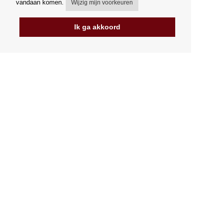
vandaan komen.
Wijzig mijn voorkeuren
Ik ga akkoord
Mijn account
Verzending
Betalingsmogelijkheden
Hoe te winkelen
PickUp Parcelshop
Algemene voorwaarden
Klachtenregeling
Opzegging van het contract
Facturering in de EU
FAQ