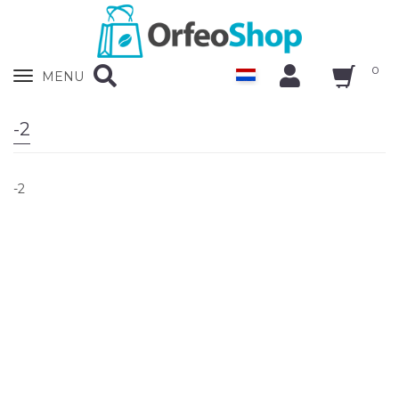
0
Zobrazit
MENU
nabidku
-2
-2