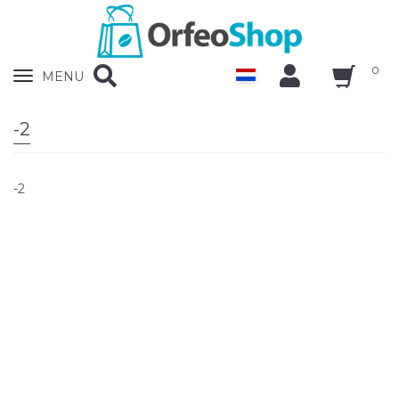
0
Zobrazit
MENU
nabidku
-2
-2