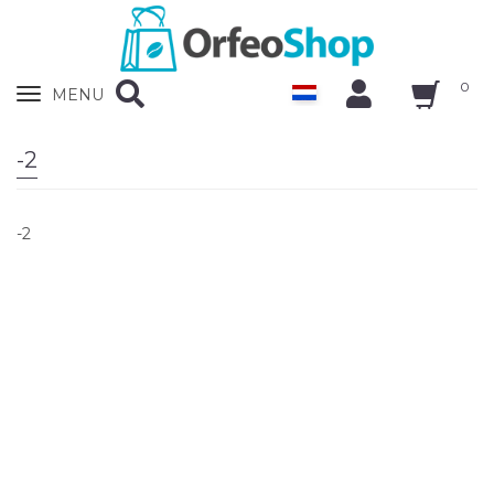
0
Zobrazit
MENU
nabidku
-2
-2