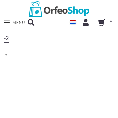
0
Zobrazit
MENU
nabidku
-2
-2