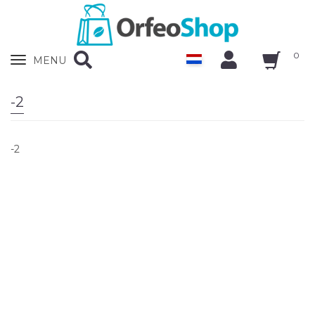
0
Zobrazit
MENU
nabidku
-2
-2