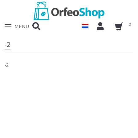
0
Zobrazit
MENU
nabidku
-2
-2