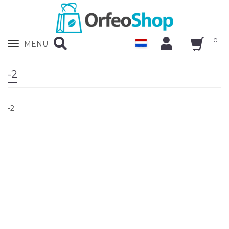
0
Zobrazit
MENU
nabidku
-2
-2