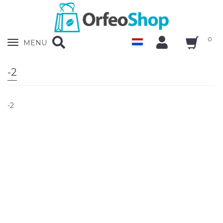
0
Zobrazit
MENU
nabidku
-2
-2