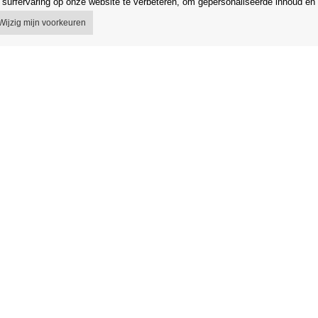
surfervaring op onze website te verbeteren, om gepersonaliseerde inhoud en 
Wijzig mijn voorkeuren
 voorwaarden
Winkel
egeling
Gegevensbescherming
 van het contract
Gegevensbeveiliging Orfeo Office s.r
g in de EU
Merken