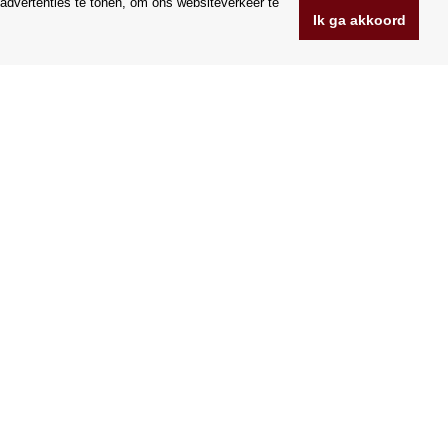
advertenties te tonen, om ons websiteverkeer te
Ik ga akkoord
www.Orfeoshop.nl
Chelcickeho 95/13A
37001 Ceske Budejovice
.o.
Tsjechië
Bedrijfsnummer: 25176269
BTW-nummer: CZ25176269
Wij accepteren VISA en Mastercard creditcards.
|