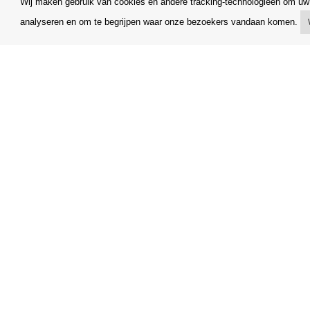
Wij maken gebruik van cookies en andere tracking-technologieën om uw 
analyseren en om te begrijpen waar onze bezoekers vandaan komen.
Mijn account
Algemene
Verzending
Klachtenr
Betalingsmogelijkheden
Opzegging
Hoe te winkelen
Facturerin
PickUp Parcelshop
FAQ
Copyright © Orfeo Office, s.r.o. Alle rechten voorbehouden.