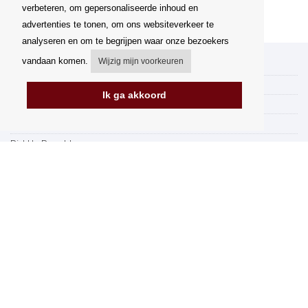
verbeteren, om gepersonaliseerde inhoud en
advertenties te tonen, om ons websiteverkeer te
analyseren en om te begrijpen waar onze bezoekers
vandaan komen.
Wijzig mijn voorkeuren
Mijn account
Verzending
Ik ga akkoord
Betalingsmogelijkheden
Hoe te winkelen
PickUp Parcelshop
Algemene voorwaarden
Klachtenregeling
Opzegging van het contract
Facturering in de EU
FAQ
Winkel
Gegevensbescherming