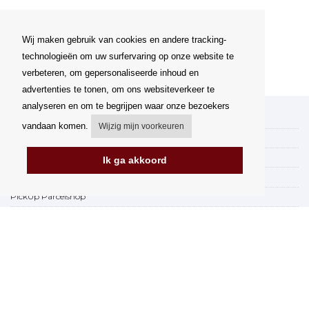
Wij maken gebruik van cookies en andere tracking-
technologieën om uw surfervaring op onze website te
verbeteren, om gepersonaliseerde inhoud en
advertenties te tonen, om ons websiteverkeer te
analyseren en om te begrijpen waar onze bezoekers
Mijn account
vandaan komen.
Wijzig mijn voorkeuren
Verzending
Betalingsmogelijkheden
Ik ga akkoord
Hoe te winkelen
PickUp Parcelshop
Algemene voorwaarden
Klachtenregeling
Opzegging van het contract
Facturering in de EU
FAQ