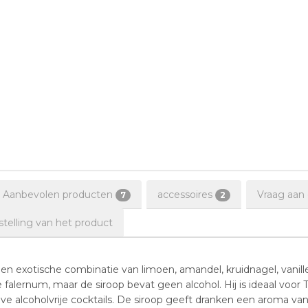
Aanbevolen producten
accessoires
Vraag aan
7
2
elling van het product
n exotische combinatie van limoen, amandel, kruidnagel, vanill
falernum, maar de siroop bevat geen alcohol. Hij is ideaal voor Tiki
 alcoholvrije cocktails. De siroop geeft dranken een aroma van