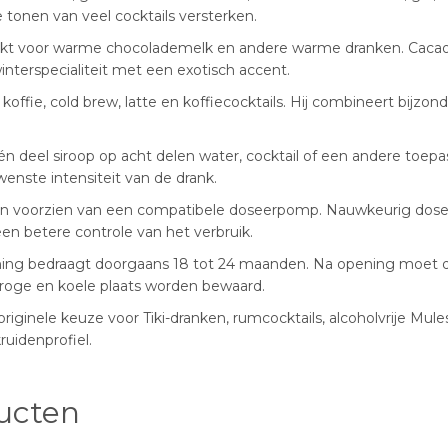
 tonen van veel cocktails versterken.
t voor warme chocolademelk en andere warme dranken. Cacao,
nterspecialiteit met een exotisch accent.
koffie, cold brew, latte en koffiecocktails. Hij combineert bijzo
 deel siroop op acht delen water, cocktail of een andere toep
nste intensiteit van de drank.
rden voorzien van een compatibele doseerpomp. Nauwkeurig dos
en betere controle van het verbruik.
ing bedraagt doorgaans 18 tot 24 maanden. Na opening moet d
roge en koele plaats worden bewaard.
riginele keuze voor Tiki-dranken, rumcocktails, alcoholvrije M
ruidenprofiel.
ucten