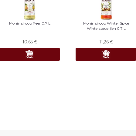
Monin siroop Peer 0,7 L
Monin siroop Winter Spice
Winterspecerijen 0,7 L
10,65
€
11,26
€