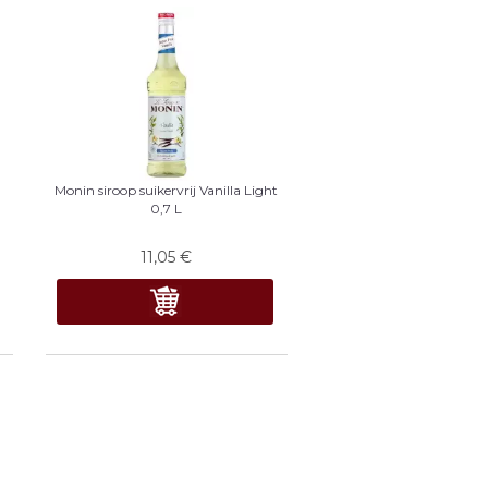
Monin siroop suikervrij Vanilla Light
0,7 L
11,05
€