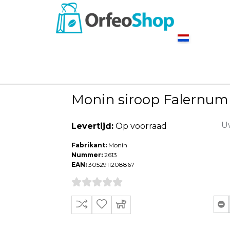
Monin siroop Falernum C
Uw
Levertijd:
Op voorraad
Fabrikant:
Monin
Nummer:
2613
EAN:
3052911208867