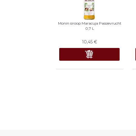
Monin siroop Maracuja Passievrucht
0,7 L
10,45
€