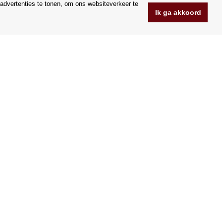
advertenties te tonen, om ons websiteverkeer te
Ik ga akkoord
www.Orfeoshop.nl
Chelcickeho 95/13A
37001 Ceske Budejovice
.o.
Tsjechië
Bedrijfsnummer: 25176269
BTW-nummer: CZ25176269
Wij accepteren VISA en Mastercard creditcards.
|