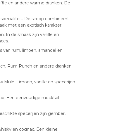
ffie en andere warme dranken. De
specialiteit. De siroop combineert
maak met een exotisch karakter.
. In de smaak zijn vanille en
nces.
sis van rum, limoen, amandel en
s Punch, Rum Punch en andere dranken
 Mule. Limoen, vanille en specerijen
nsap. Een eenvoudige mocktail
eschikte specerijen zijn gember,
hisky en cognac. Een kleine