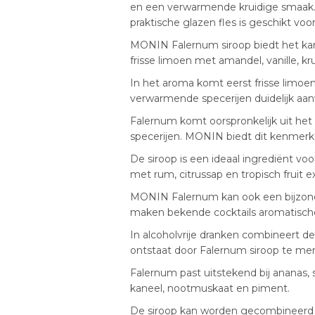
en een verwarmende kruidige smaak.
praktische glazen fles is geschikt voor
MONIN Falernum siroop biedt het karak
frisse limoen met amandel, vanille, k
In het aroma komt eerst frisse limoen
verwarmende specerijen duidelijk aan
Falernum komt oorspronkelijk uit het 
specerijen. MONIN biedt dit kenmerke
De siroop is een ideaal ingrediënt vo
met rum, citrussap en tropisch fruit ex
MONIN Falernum kan ook een bijzonder
maken bekende cocktails aromatischer
In alcoholvrije dranken combineert d
ontstaat door Falernum siroop te men
Falernum past uitstekend bij ananas, 
kaneel, nootmuskaat en piment.
De siroop kan worden gecombineerd m