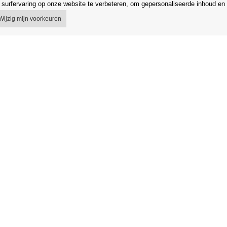
surfervaring op onze website te verbeteren, om gepersonaliseerde inhoud en 
Wijzig mijn voorkeuren
 voorwaarden
Winkel
egeling
Gegevensbescherming
 van het contract
Gegevensbeveiliging Orfeo Office s.r
g in de EU
Merken