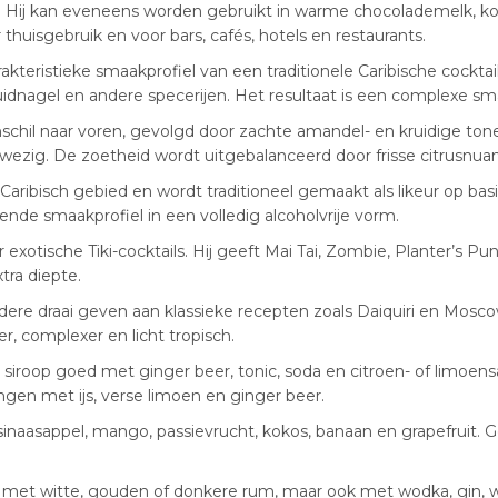
 Hij kan eveneens worden gebruikt in warme chocolademelk, ko
 thuisgebruik en voor bars, cafés, hotels en restaurants.
teristieke smaakprofiel van een traditionele Caribische cocktail
ruidnagel en andere specerijen. Het resultaat is een complexe s
schil naar voren, gevolgd door zachte amandel- en kruidige tonen
wezig. De zoetheid wordt uitgebalanceerd door frisse citrusnua
Caribisch gebied en wordt traditioneel gemaakt als likeur op ba
nde smaakprofiel in een volledig alcoholvrije vorm.
or exotische Tiki-cocktails. Hij geeft Mai Tai, Zombie, Planter’
tra diepte.
e draai geven aan klassieke recepten zoals Daiquiri en Moscow
, complexer en licht tropisch.
e siroop goed met ginger beer, tonic, soda en citroen- of limoe
gen met ijs, verse limoen en ginger beer.
sinaasappel, mango, passievrucht, kokos, banaan en grapefruit. G
et witte, gouden of donkere rum, maar ook met wodka, gin, w