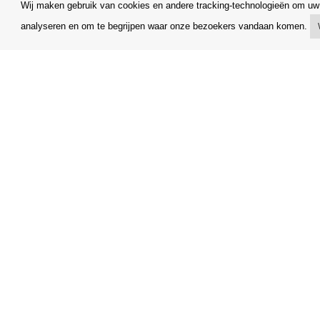
Wij maken gebruik van cookies en andere tracking-technologieën om uw 
analyseren en om te begrijpen waar onze bezoekers vandaan komen.
Mijn account
Algemene
Verzending
Klachtenr
Betalingsmogelijkheden
Opzegging
Hoe te winkelen
Facturerin
PickUp Parcelshop
FAQ
Copyright © Orfeo Office, s.r.o. Alle rechten voorbehouden.