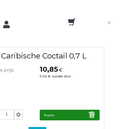
0
aribische Coctail 0,7 L
10,85
 prijs:
€
9,96
€
zonder btw
Kopen