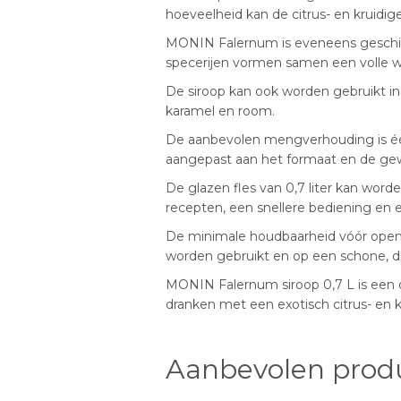
hoeveelheid kan de citrus- en kruidige
MONIN Falernum is eveneens geschik
specerijen vormen samen een volle wi
De siroop kan ook worden gebruikt in 
karamel en room.
De aanbevolen mengverhouding is één
aangepast aan het formaat en de gewe
De glazen fles van 0,7 liter kan wo
recepten, een snellere bediening en e
De minimale houdbaarheid vóór open
worden gebruikt en op een schone, d
MONIN Falernum siroop 0,7 L is een o
dranken met een exotisch citrus- en k
Aanbevolen prod