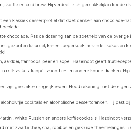
 ijskoffie en cold brew. Hij verdeelt zich gemakkelijk in koude 
 een klassiek dessertprofiel dat doet denken aan chocolade-haz
hocolade.
tte chocolade. Pas de dosering aan de zoetheid van de overige 
amel, gezouten karamel, kaneel, peperkoek, amandel, kokos en k
ld.
n, aardbei, framboos, peer en appel. Hazelnoot geeft fruitrecept
n milkshakes, frappé, smoothies en andere koude dranken. Hij c
nken zijn geschikte mogelijkheden. Houd rekening met de eigen
lcoholvrije cocktails en alcoholische dessertdranken. Hij past bi
artini, White Russian en andere koffiecocktails. Hazelnoot verza
rd met zwarte thee, chai, rooibos en gekruide theemelanges. R