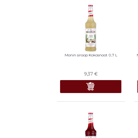
Monin siroop Kokosnoot 0,7 L
9,37
€