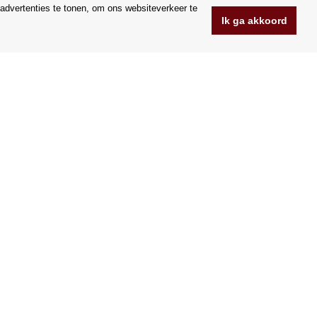
advertenties te tonen, om ons websiteverkeer te
Ik ga akkoord
www.Orfeoshop.nl
Chelcickeho 95/13A
37001 Ceske Budejovice
.o.
Tsjechië
Bedrijfsnummer: 25176269
BTW-nummer: CZ25176269
Wij accepteren VISA en Mastercard creditcards.
|