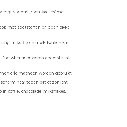
 brengt yoghurt, roomkaascrème,
iroop met zoetstoffen en geen dikke
sing. In koffie en melkdranken kan
l. Nauwkeurig doseren ondersteunt
nnen drie maanden worden gebruikt.
escherm haar tegen direct zonlicht.
 in koffie, chocolade, milkshakes,