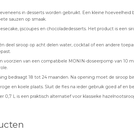
veneens in desserts worden gebruikt. Een kleine hoeveelheid
oete sauzen op smaak.
heesecake, ijscoupes en chocoladedesserts. Het product is een s
deel siroop op acht delen water, cocktail of een andere toepas
past.
orden voorzien van een compatibele MONIN-doseerpomp van 10 m
ole.
ing bedraagt 18 tot 24 maanden. Na opening moet de siroop bi
ge en koele plaats. Sluit de fles na ieder gebruik goed af en b
0,7 L is een praktisch alternatief voor klassieke hazelnootsiroop
ucten