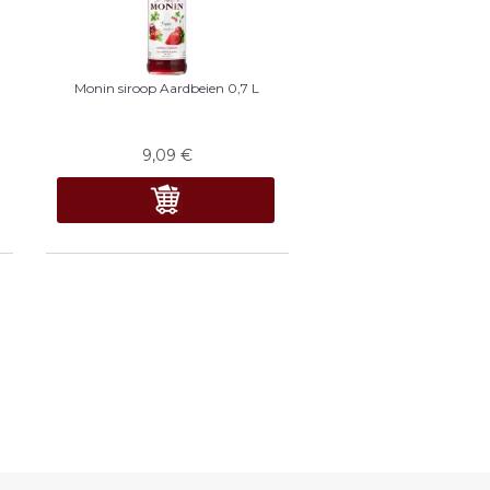
Monin siroop Aardbeien 0,7 L
9,09
€