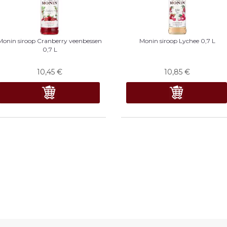
Monin siroop Cranberry veenbessen
Monin siroop Lychee 0,7 L
0,7 L
10,45
€
10,85
€