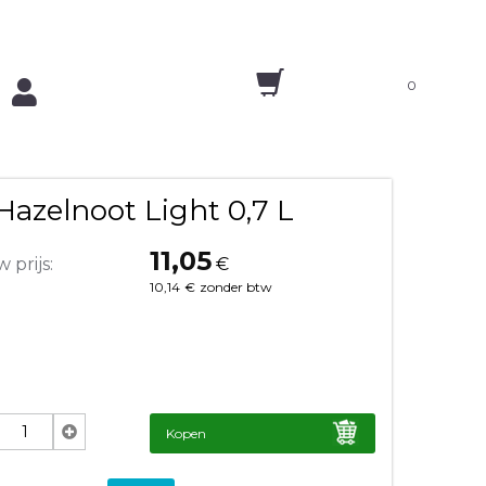
0
 Hazelnoot Light 0,7 L
11,05
 prijs:
€
10,14
€
zonder btw
Kopen