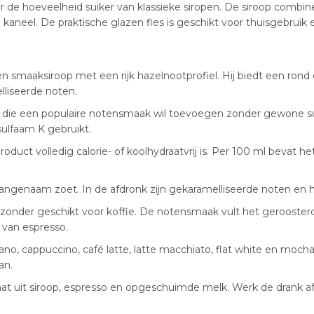
r de hoeveelheid suiker van klassieke siropen. De siroop combin
 kaneel. De praktische glazen fles is geschikt voor thuisgebruik e
 smaaksiroop met een rijk hazelnootprofiel. Hij biedt een rond
liseerde noten.
 die een populaire notensmaak wil toevoegen zonder gewone sui
ulfaam K gebruikt.
oduct volledig calorie- of koolhydraatvrij is. Per 100 ml bevat he
 aangenaam zoet. In de afdronk zijn gekaramelliseerde noten en
jzonder geschikt voor koffie. De notensmaak vult het gerooste
van espresso.
ano, cappuccino, café latte, latte macchiato, flat white en moch
an.
t uit siroop, espresso en opgeschuimde melk. Werk de drank af