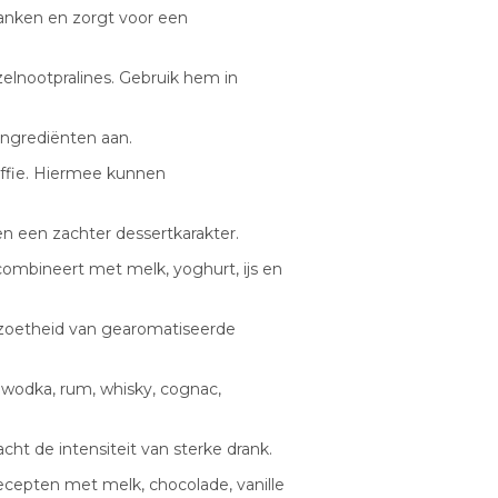
dranken en zorgt voor een
elnootpralines. Gebruik hem in
ingrediënten aan.
offie. Hiermee kunnen
en een zachter dessertkarakter.
ombineert met melk, yoghurt, ijs en
 zoetheid van gearomatiseerde
j wodka, rum, whisky, cognac,
cht de intensiteit van sterke drank.
ecepten met melk, chocolade, vanille