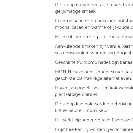
De siroop is eveneens uitstekend voor
gelijkmatige smaak.
In combinatie met chocolade ontstaat
mocha, cacao en warme of ijskoude c
Hij combineert met pure, melk- en wi
Aanvullende smaken zijn vanille, kar
seizoensdranken worden samengeste
Geschikte fruitcombinaties zijn banaa
MONIN Hazelnoot zonder suiker past i
geschikte plantaardige alternatieven.
Haver-, amandel-, soja- en kokosdra
plantaardige dranken.
De siroop kan ook worden gebruikt in a
koffielikeur en roomlikeur.
Hij werkt bijzonder goed in Espresso M
In ijsthee kan hij worden gecombinee