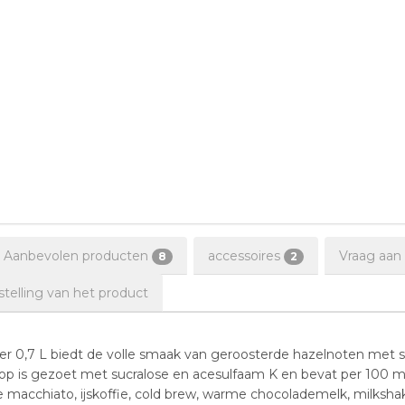
Aanbevolen producten
accessoires
Vraag aan
8
2
elling van het product
r 0,7 L biedt de volle smaak van geroosterde hazelnoten met s
p is gezoet met sucralose en acesulfaam K en bevat per 100 ml sl
te macchiato, ijskoffie, cold brew, warme chocolademelk, milksh