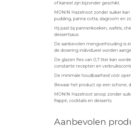
of kaneel zijn bijzonder geschikt.
MONIN Hazelnoot zonder suiker kan e
pudding, panna cotta, slagroom en z
Hij past bij pannenkoeken, wafels, c
dessertsaus.
De aanbevolen mengverhouding is één 
de dosering individueel worden aange
De glazen fles van 0,7 liter kan w
constante recepten en verbruikscontr
De minimale houdbaarheid vóór open
Bewaar het product op een schone, dro
MONIN Hazelnoot siroop zonder suiker 
frappé, cocktails en desserts.
Aanbevolen prod