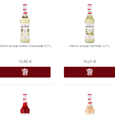
Monin siroop Witte Chocolade 0,7 L
Monin siroop Gember 0,7 L
10,85
€
10,01
€