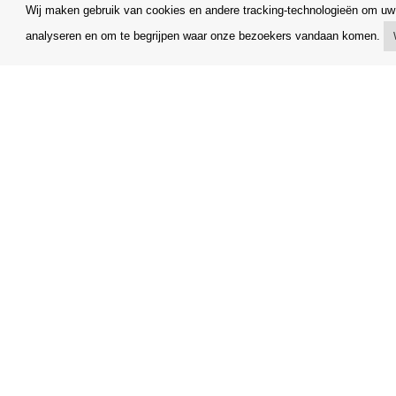
Wij maken gebruik van cookies en andere tracking-technologieën om uw 
analyseren en om te begrijpen waar onze bezoekers vandaan komen.
Mijn account
Algemene
Verzending
Klachtenr
Betalingsmogelijkheden
Opzegging
Hoe te winkelen
Facturerin
PickUp Parcelshop
FAQ
Copyright © Orfeo Office, s.r.o. Alle rechten voorbehouden.