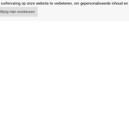
surfervaring op onze website te verbeteren, om gepersonaliseerde inhoud en 
Wijzig mijn voorkeuren
 voorwaarden
Winkel
egeling
Gegevensbescherming
 van het contract
Gegevensbeveiliging Orfeo Office s.r
g in de EU
Merken