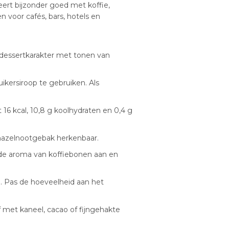
eert bijzonder goed met koffie,
n voor cafés, bars, hotels en
 dessertkarakter met tonen van
kersiroop te gebruiken. Als
t 16 kcal, 10,8 g koolhydraten en 0,4 g
 hazelnootgebak herkenbaar.
rde aroma van koffiebonen aan en
a. Pas de hoeveelheid aan het
 met kaneel, cacao of fijngehakte