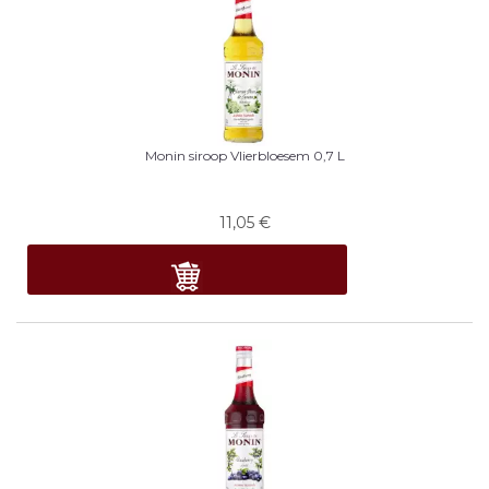
Monin siroop Vlierbloesem 0,7 L
11,05
€