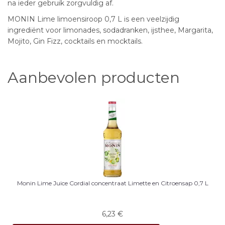
na ieder gebruik zorgvuldig af.
MONIN Lime limoensiroop 0,7 L is een veelzijdig
ingrediënt voor limonades, sodadranken, ijsthee, Margarita,
Mojito, Gin Fizz, cocktails en mocktails.
Aanbevolen producten
Monin Lime Juice Cordial concentraat Limette en Citroensap 0,7 L
6,23
€