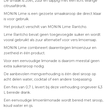
De smaak is zoet, zuur en sappig met een licht wrange
citrusafdronk.
MONIN Lime is een gezoete smaaksiroop die direct klaar
is voor gebruik.
Het product verschilt van MONIN Lime Rantcho.
Lime Rantcho bevat geen toegevoegde suiker en wordt
vooral gebruikt als zuur alternatief voor vers limoensap.
MONIN Lime combineert daarentegen limoenzuur en
zoetheid in één product.
Voor een eenvoudige limonade is daarom meestal geen
extra suikersiroop nodig.
De aanbevolen mengverhouding is één deel siroop op
acht delen water, cocktail of een andere toepassing.
Een fles van 0,7 L levert bij deze verhouding ongeveer 6,3
L bereide drank.
Een eenvoudige limoenlimonade wordt bereid met siroop,
koud water en ijs.