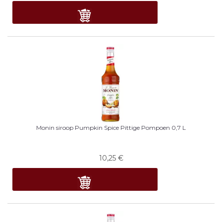
Monin siroop Pumpkin Spice Pittige Pompoen 0,7 L
10,25
€