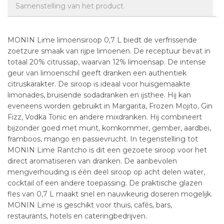
Samenstelling van het product
MONIN Lime limoensiroop 0,7 L biedt de verfrissende
zoetzure smaak van rijpe limoenen. De receptuur bevat in
totaal 20% citrussap, waarvan 12% limoensap. De intense
geur van limoenschil geeft dranken een authentiek
citruskarakter. De siroop is ideaal voor huisgemaakte
limonades, bruisende sodadranken en ijsthee. Hij kan
eveneens worden gebruikt in Margarita, Frozen Mojito, Gin
Fizz, Vodka Tonic en andere mixdranken. Hij combineert
bijzonder goed met munt, komkommer, gember, aardbei,
framboos, mango en passievrucht. In tegenstelling tot
MONIN Lime Rantcho is dit een gezoete siroop voor het
direct aromatiseren van dranken. De aanbevolen
mengverhouding is één deel siroop op acht delen water,
cocktail of een andere toepassing. De praktische glazen
fles van 0,7 L maakt snel en nauwkeurig doseren mogelijk.
MONIN Lime is geschikt voor thuis, cafés, bars,
restaurants, hotels en cateringbedrijven.