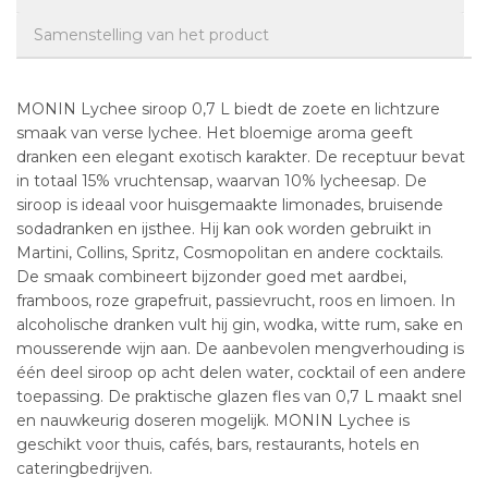
Samenstelling van het product
MONIN Lychee siroop 0,7 L biedt de zoete en lichtzure
smaak van verse lychee. Het bloemige aroma geeft
dranken een elegant exotisch karakter. De receptuur bevat
in totaal 15% vruchtensap, waarvan 10% lycheesap. De
siroop is ideaal voor huisgemaakte limonades, bruisende
sodadranken en ijsthee. Hij kan ook worden gebruikt in
Martini, Collins, Spritz, Cosmopolitan en andere cocktails.
De smaak combineert bijzonder goed met aardbei,
framboos, roze grapefruit, passievrucht, roos en limoen. In
alcoholische dranken vult hij gin, wodka, witte rum, sake en
mousserende wijn aan. De aanbevolen mengverhouding is
één deel siroop op acht delen water, cocktail of een andere
toepassing. De praktische glazen fles van 0,7 L maakt snel
en nauwkeurig doseren mogelijk. MONIN Lychee is
geschikt voor thuis, cafés, bars, restaurants, hotels en
cateringbedrijven.