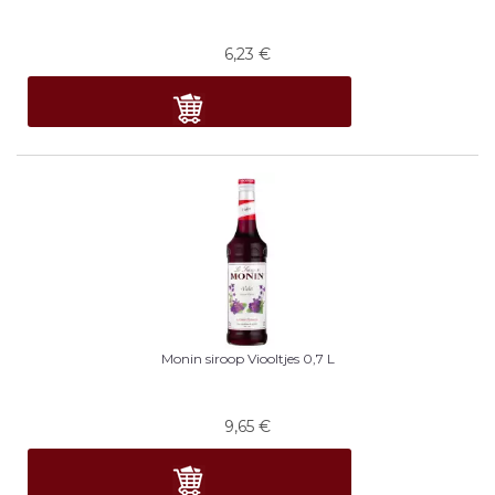
6,23
€
Monin siroop Viooltjes 0,7 L
9,65
€