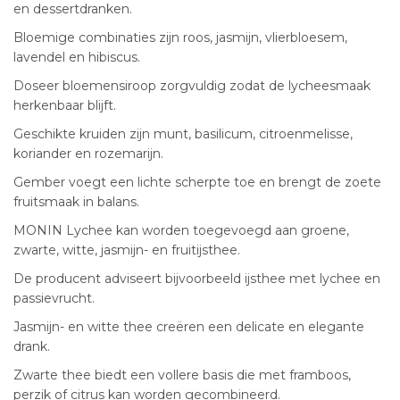
en dessertdranken.
Bloemige combinaties zijn roos, jasmijn, vlierbloesem,
lavendel en hibiscus.
Doseer bloemensiroop zorgvuldig zodat de lycheesmaak
herkenbaar blijft.
Geschikte kruiden zijn munt, basilicum, citroenmelisse,
koriander en rozemarijn.
Gember voegt een lichte scherpte toe en brengt de zoete
fruitsmaak in balans.
MONIN Lychee kan worden toegevoegd aan groene,
zwarte, witte, jasmijn- en fruitijsthee.
De producent adviseert bijvoorbeeld ijsthee met lychee en
passievrucht.
Jasmijn- en witte thee creëren een delicate en elegante
drank.
Zwarte thee biedt een vollere basis die met framboos,
perzik of citrus kan worden gecombineerd.