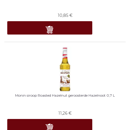
10,85
€
Monin siroop Roasted Hazelnut geroosterde Hazelnoot 0,7 L
11,26
€