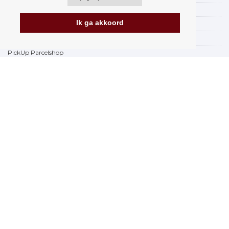
Verzending
Ik ga akkoord
Betalingsmogelijkheden
Hoe te winkelen
PickUp Parcelshop
Algemene voorwaarden
Klachtenregeling
Opzegging van het contract
Facturering in de EU
FAQ
Winkel
Gegevensbescherming
Gegevensbeveiliging Orfeo Office s.r.o.
Merken
www.Orfeoshop.nl
Chelcickeho 95/13A