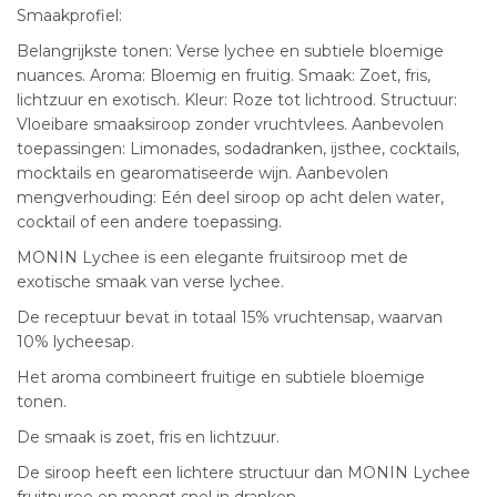
Smaakprofiel:
Belangrijkste tonen: Verse lychee en subtiele bloemige
nuances. Aroma: Bloemig en fruitig. Smaak: Zoet, fris,
lichtzuur en exotisch. Kleur: Roze tot lichtrood. Structuur:
Vloeibare smaaksiroop zonder vruchtvlees. Aanbevolen
toepassingen: Limonades, sodadranken, ijsthee, cocktails,
mocktails en gearomatiseerde wijn. Aanbevolen
mengverhouding: Eén deel siroop op acht delen water,
cocktail of een andere toepassing.
MONIN Lychee is een elegante fruitsiroop met de
exotische smaak van verse lychee.
De receptuur bevat in totaal 15% vruchtensap, waarvan
10% lycheesap.
Het aroma combineert fruitige en subtiele bloemige
tonen.
De smaak is zoet, fris en lichtzuur.
De siroop heeft een lichtere structuur dan MONIN Lychee
fruitpuree en mengt snel in dranken.