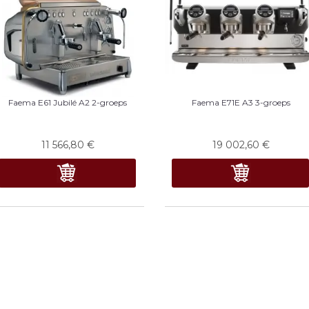
Faema E61 Jubilé A2 2-groeps
Faema E71E A3 3-groeps
11 566,80
€
19 002,60
€