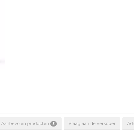
Aanbevolen producten
Vraag aan de verkoper
Adr
3