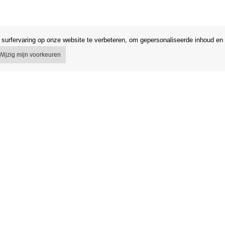
surfervaring op onze website te verbeteren, om gepersonaliseerde inhoud en 
Wijzig mijn voorkeuren
 voorwaarden
Winkel
egeling
Gegevensbescherming
 van het contract
Gegevensbeveiliging Orfeo Office s.r
g in de EU
Merken