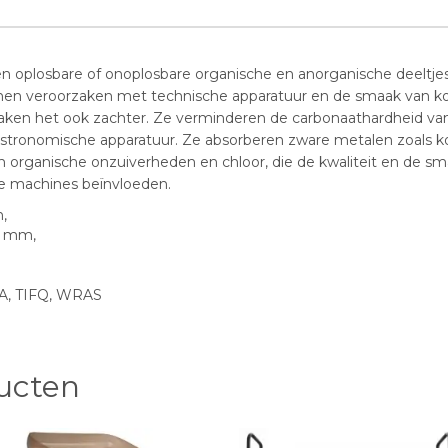
en oplosbare of onoplosbare organische en anorganische deeltje
n veroorzaken met technische apparatuur en de smaak van koffi
maken het ook zachter. Ze verminderen de carbonaathardheid van
stronomische apparatuur. Ze absorberen zware metalen zoals k
n organische onzuiverheden en chloor, die de kwaliteit en de sm
e machines beïnvloeden.
,
7 mm,
VA, TIFQ, WRAS
ucten