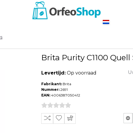
rs
Brita Purity C1100 Quell
Uw
Levertijd:
Op voorraad
Fabrikant:
Brita
Nummer:
2691
EAN:
4006387050412