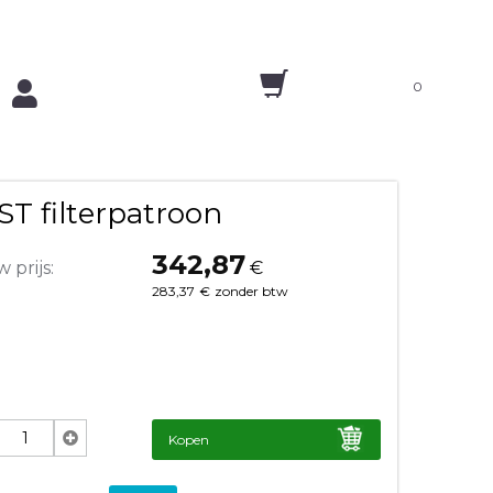
0
 ST filterpatroon
342,87
 prijs:
€
283,37
€
zonder btw
Kopen