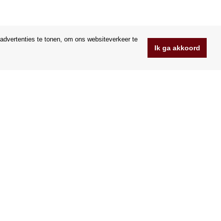
advertenties te tonen, om ons websiteverkeer te
Ik ga akkoord
www.Orfeoshop.nl
Chelcickeho 95/13A
37001 Ceske Budejovice
.o.
Tsjechië
Bedrijfsnummer: 25176269
BTW-nummer: CZ25176269