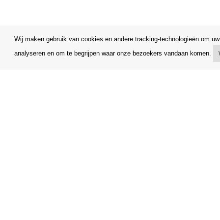
Wij maken gebruik van cookies en andere tracking-technologieën om uw 
analyseren en om te begrijpen waar onze bezoekers vandaan komen.
Mijn account
Algemene
Verzending
Klachtenr
Betalingsmogelijkheden
Opzegging
Hoe te winkelen
Facturerin
PickUp Parcelshop
FAQ