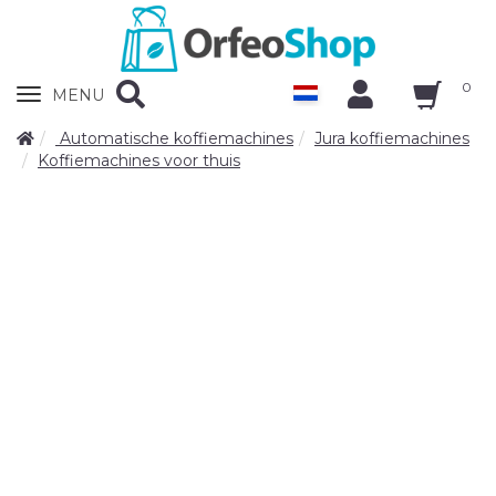
0
Zobrazit
MENU
nabidku
Automatische koffiemachines
Jura koffiemachines
Koffiemachines voor thuis