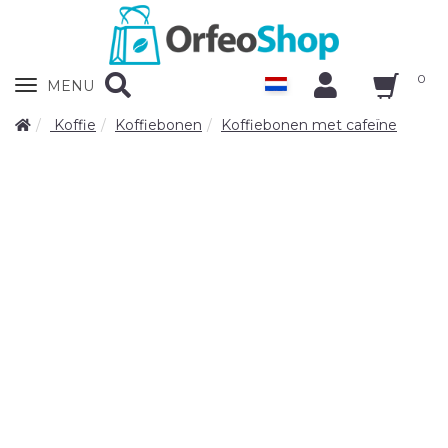
0
Zobrazit
MENU
nabidku
Koffie
Koffiebonen
Koffiebonen met cafeïne