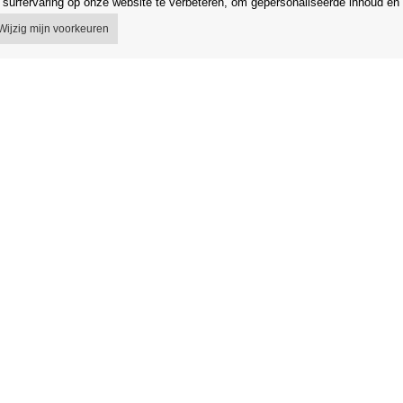
surfervaring op onze website te verbeteren, om gepersonaliseerde inhoud en 
Wijzig mijn voorkeuren
 voorwaarden
Winkel
egeling
Gegevensbescherming
 van het contract
Gegevensbeveiliging Orfeo Office s.r
g in de EU
Merken