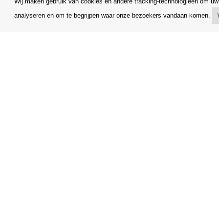
Wij maken gebruik van cookies en andere tracking-technologieën om uw 
analyseren en om te begrijpen waar onze bezoekers vandaan komen.
Mijn account
Algemene
Verzending
Klachtenr
Betalingsmogelijkheden
Opzegging
Hoe te winkelen
Facturerin
PickUp Parcelshop
FAQ
Copyright © Orfeo Office, s.r.o. Alle rechten voorbehouden.