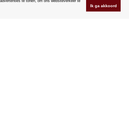
advertenties te tonen, om ons websiteverkeer te
Ik ga akkoord
www.Orfeoshop.nl
Chelcickeho 95/13A
37001 Ceske Budejovice
.o.
Tsjechië
Bedrijfsnummer: 25176269
BTW-nummer: CZ25176269
Wij accepteren VISA en Mastercard creditcards.
|