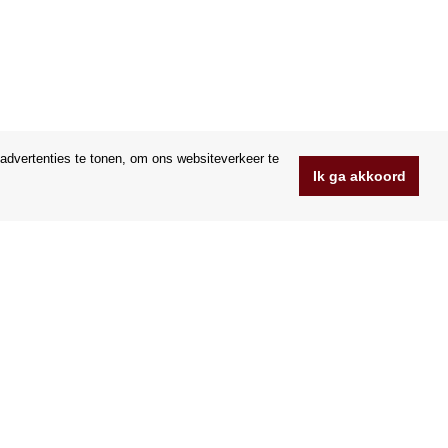
advertenties te tonen, om ons websiteverkeer te
Ik ga akkoord
www.Orfeoshop.nl
Chelcickeho 95/13A
37001 Ceske Budejovice
.o.
Tsjechië