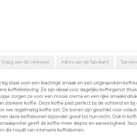
Vraag aan de verkoper
Adres van de fabrikant
Samenst
1 kg staat voor een krachtige smaak en een uitgesproken koffi
re koffiebeleving. Ze zijn ideaal voor dagelijks koffiegenot thui
 kopje zorgen ze voor een mooie crema en een rijke smaakindruk.
an sterkere koffie. Deze koffie past perfect bij de ochtend en 
oor wie regelmatig koffie zet. De bonen zijn geschikt voor vola
men deze koffiebonen bijzonder goed tot hun recht. Ook in ko
 smaakprofiel geeft de koffie meer diepte en aanwezigheid. Jaco
en die houdt van intensere koffiebonen.