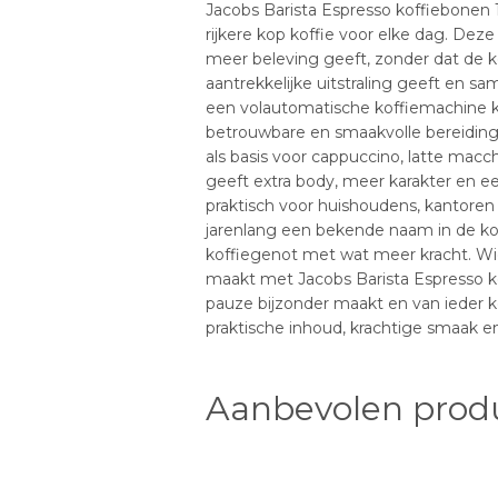
Jacobs Barista Espresso koffiebonen 1
rijkere kop koffie voor elke dag. Dez
meer beleving geeft, zonder dat de ko
aantrekkelijke uitstraling geeft en sa
een volautomatische koffiemachine k
betrouwbare en smaakvolle bereiding bi
als basis voor cappuccino, latte mac
geeft extra body, meer karakter en een
praktisch voor huishoudens, kantoren 
jarenlang een bekende naam in de kof
koffiegenot met wat meer kracht. Wie
maakt met Jacobs Barista Espresso ko
pauze bijzonder maakt en van ieder 
praktische inhoud, krachtige smaak en
Aanbevolen prod