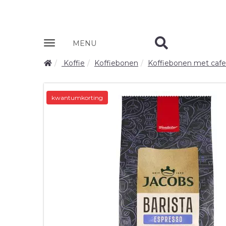
Zobrazit
MENU
nabidku
Koffie
Koffiebonen
Koffiebonen met cafe
kwantumkorting