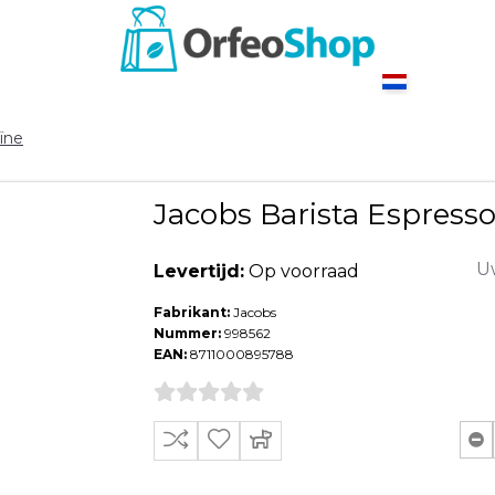
ïne
Jacobs Barista Espresso
Uw
Levertijd:
Op voorraad
Fabrikant:
Jacobs
Nummer:
998562
EAN:
8711000895788