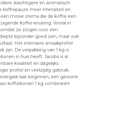
ollere, krachtigere en aromatisch
e koffiepauze meer intensiteit en
at een mooie crema die de koffie een
uigende koffie-ervaring. Vooral in
, omdat ze zorgen voor een
n diepte bijzonder goed zien, maar ook
ultaat. Het intensere smaakprofiel
k zijn. De verpakking van 1 kg is
onen in huis heeft. Jacobs is al
bare kwaliteit en dagelijks
r profiel en veelzijdig gebruik,
 energiek laat beginnen, een gewone
sso koffiebonen 1 kg combineert