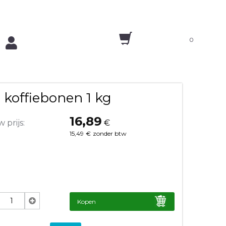
0
 koffiebonen 1 kg
16,89
 prijs:
€
15,49
€
zonder btw
Kopen