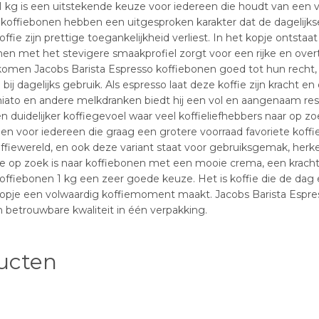
 kg is een uitstekende keuze voor iedereen die houdt van een v
e koffiebonen hebben een uitgesproken karakter dat de dagelijks
ffie zijn prettige toegankelijkheid verliest. In het kopje ontsta
men met het stevigere smaakprofiel zorgt voor een rijke en overt
omen Jacobs Barista Espresso koffiebonen goed tot hun recht
j dagelijks gebruik. Als espresso laat deze koffie zijn kracht e
chiato en andere melkdranken biedt hij een vol en aangenaam res
 duidelijker koffiegevoel waar veel koffieliefhebbers naar op zoe
en voor iedereen die graag een grotere voorraad favoriete koffieb
fiewereld, en ook deze variant staat voor gebruiksgemak, herken
 op zoek is naar koffiebonen met een mooie crema, een krachtige
ffiebonen 1 kg een zeer goede keuze. Het is koffie die de dag
kopje een volwaardig koffiemoment maakt. Jacobs Barista Espre
 betrouwbare kwaliteit in één verpakking.
ucten