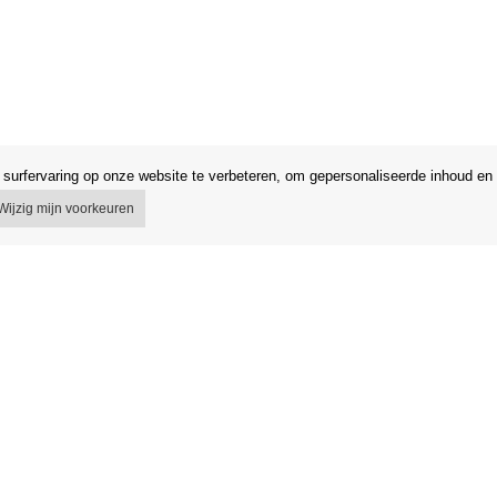
surfervaring op onze website te verbeteren, om gepersonaliseerde inhoud en 
Wijzig mijn voorkeuren
 voorwaarden
Winkel
egeling
Gegevensbescherming
 van het contract
Gegevensbeveiliging Orfeo Office s.r