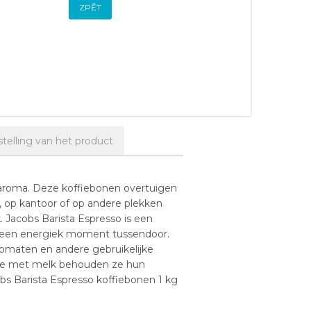
ZPĚT
elling van het product
earoma. Deze koffiebonen overtuigen
s, op kantoor of op andere plekken
 Jacobs Barista Espresso is een
bij een energiek moment tussendoor.
utomaten en andere gebruikelijke
ffie met melk behouden ze hun
bs Barista Espresso koffiebonen 1 kg