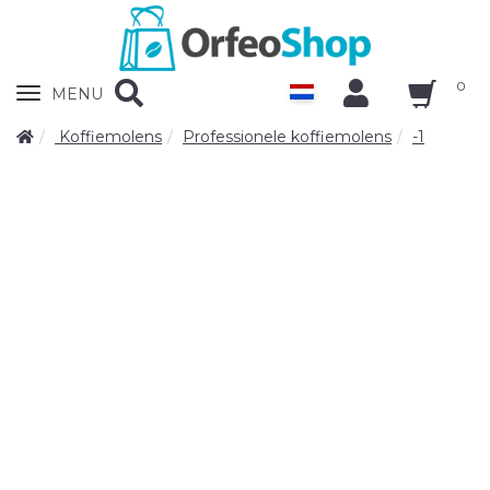
0
Zobrazit
MENU
nabidku
Koffiemolens
Professionele koffiemolens
-1