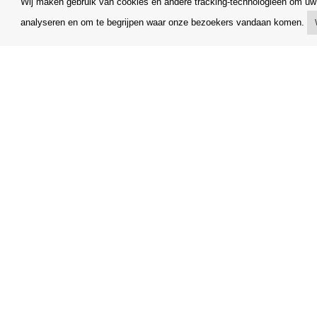
Wij maken gebruik van cookies en andere tracking-technologieën om uw 
analyseren en om te begrijpen waar onze bezoekers vandaan komen.
Mijn account
Algemene
Verzending
Klachtenr
Betalingsmogelijkheden
Opzegging
Hoe te winkelen
Facturerin
PickUp Parcelshop
FAQ
Copyright © Orfeo Office, s.r.o. Alle rechten voorbehouden.