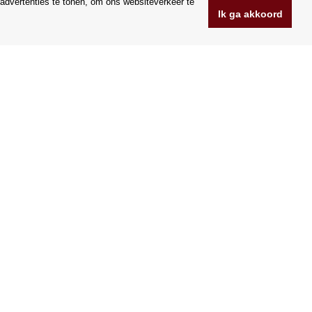
advertenties te tonen, om ons websiteverkeer te
Ik ga akkoord
www.Orfeoshop.nl
Chelcickeho 95/13A
37001 Ceske Budejovice
.o.
Tsjechië
Bedrijfsnummer: 25176269
BTW-nummer: CZ25176269
Wij accepteren VISA en Mastercard creditcards.
|