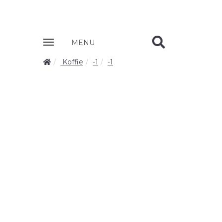
Zobrazit
MENU
nabidku
Koffie
-1
-1