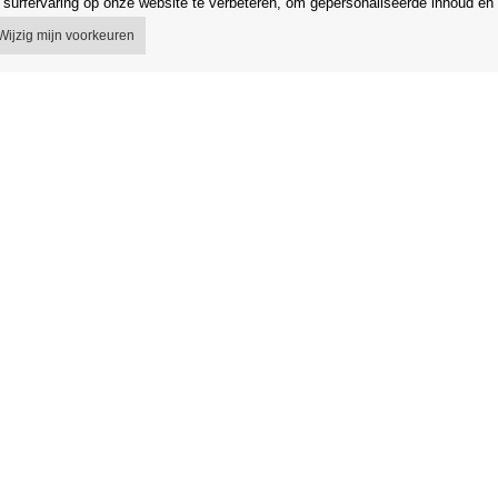
surfervaring op onze website te verbeteren, om gepersonaliseerde inhoud en 
Wijzig mijn voorkeuren
 voorwaarden
Winkel
egeling
Gegevensbescherming
 van het contract
Gegevensbeveiliging Orfeo Office s.r
g in de EU
Merken