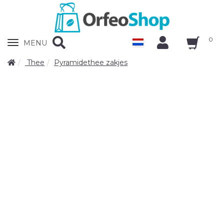
0
Zobrazit
MENU
nabidku
Thee
Pyramidethee zakjes