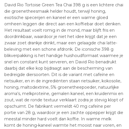
David Rio Tortoise Green Tea Chai 398 g is een lichtere chai
die groenetheesmaak helder houdt, terwijl honing,
exotische specerijen en kaneel er een warme gloed
omheen leggen die direct aan een koffiebar doet denken.
Het resultaat voelt romig in de mond, maar blijft fris en
doordrinkbaar, waardoor je niet het idee krijgt dat je een
zwaar zoet drankje drinkt, maar een gelaagde chai latte-
beleving met een schone afdronk. De iconische 398 g
blikverpakking is het handige huishoudformaat waarmee je
snel en constant kunt serveren, en David Rio benadrukt
daarbij dat elke kop bijdraagt aan de bescherming van
bedreigde diersoorten. Dit is de variant met cafeïne en
rietsuiker, en in de ingrediënten staan rietsuiker, kokosolie,
honing, maltodextrine, 5% groenetheepoeder, natuurlijke
aroma’s, melkproteïne, gemalen kaneel, een kruidenmix en
zout, wat de ronde textuur verklaart zodra je stevig klopt of
opschuimt. De fabrikant vermeldt 40 mg cafeïne per
portie van 28 g, waardoor je een zachte oppepper krijgt die
meestal minder hard voelt dan koffie. In warme melk
komt de honing-kaneel warmte het mooist naar voren, en