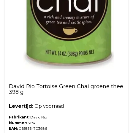
David Rio Tortoise Green Chai groene thee
398 g
Levertijd:
Op voorraad
Fabrikant:
David Rio
Nummer:
3174
EAN:
0658564703986