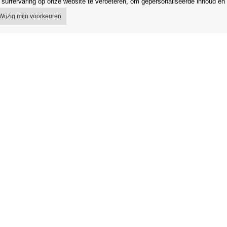
surfervaring op onze website te verbeteren, om gepersonaliseerde inhoud en 
Wijzig mijn voorkeuren
 voorwaarden
Winkel
egeling
Gegevensbescherming
 van het contract
Gegevensbeveiliging Orfeo Office s.r
g in de EU
Merken