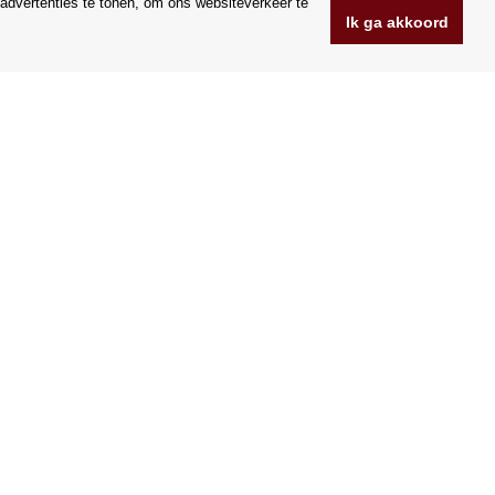
advertenties te tonen, om ons websiteverkeer te
Ik ga akkoord
www.Orfeoshop.nl
Chelcickeho 95/13A
37001 Ceske Budejovice
.o.
Tsjechië
Bedrijfsnummer: 25176269
BTW-nummer: CZ25176269
Wij accepteren VISA en Mastercard creditcards.
|