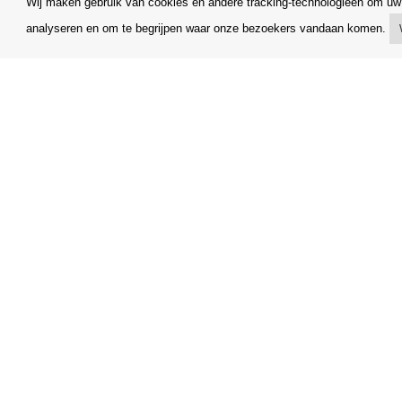
Wij maken gebruik van cookies en andere tracking-technologieën om uw 
analyseren en om te begrijpen waar onze bezoekers vandaan komen.
Mijn account
Algemene
Verzending
Klachtenr
Betalingsmogelijkheden
Opzegging
Hoe te winkelen
Facturerin
PickUp Parcelshop
FAQ
Copyright © Orfeo Office, s.r.o. Alle rechten voorbehouden.