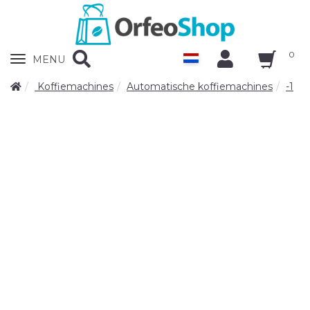
0
Zobrazit
MENU
nabidku
Koffiemachines
Automatische koffiemachines
-1