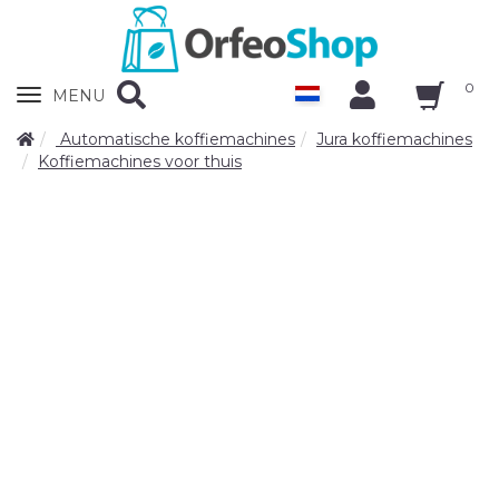
0
Zobrazit
MENU
nabidku
Automatische koffiemachines
Jura koffiemachines
Koffiemachines voor thuis