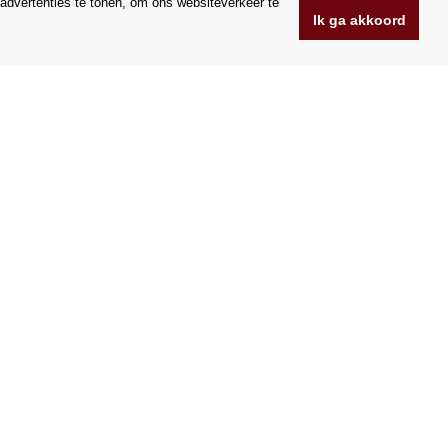
advertenties te tonen, om ons websiteverkeer te
Ik ga akkoord
www.Orfeoshop.nl
Chelcickeho 95/13A
37001 Ceske Budejovice
.o.
Tsjechië
Bedrijfsnummer: 25176269
BTW-nummer: CZ25176269
Wij accepteren VISA en Mastercard creditcards.
|