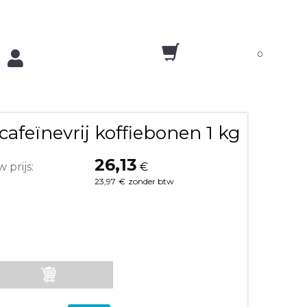
0
afeïnevrij koffiebonen 1 kg
26,13
 prijs:
€
23,97
€
zonder btw