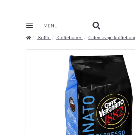
Zobrazit
MENU
nabidku
Koffie
Koffiebonen
Cafeïnevrije koffiebo