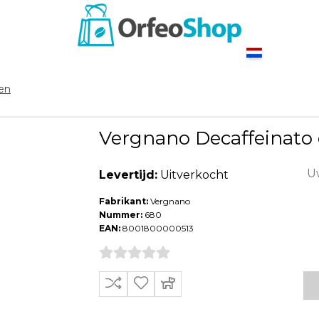
nen
Vergnano Decaffeinato c
Uw
Levertijd:
Uitverkocht
Fabrikant:
Vergnano
Nummer:
680
EAN:
8001800000513