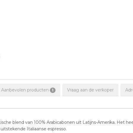
Aanbevolen producten
Vraag aan de verkoper
Adr
1
atische blend van 100% Arabicabonen uit Latijns-Amerika. Het h
tstekende Italiaanse espresso.