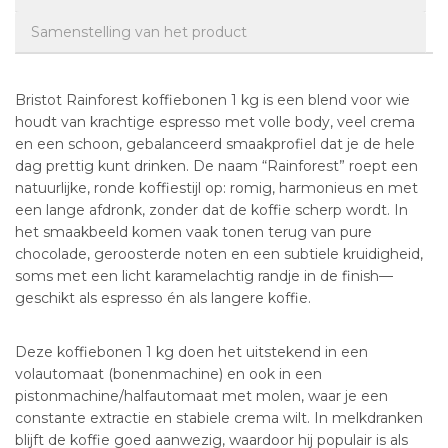
Samenstelling van het product
Bristot Rainforest koffiebonen 1 kg is een blend voor wie
houdt van krachtige espresso met volle body, veel crema
en een schoon, gebalanceerd smaakprofiel dat je de hele
dag prettig kunt drinken. De naam “Rainforest” roept een
natuurlijke, ronde koffiestijl op: romig, harmonieus en met
een lange afdronk, zonder dat de koffie scherp wordt. In
het smaakbeeld komen vaak tonen terug van pure
chocolade, geroosterde noten en een subtiele kruidigheid,
soms met een licht karamelachtig randje in de finish—
geschikt als espresso én als langere koffie.
Deze koffiebonen 1 kg doen het uitstekend in een
volautomaat (bonenmachine) en ook in een
pistonmachine/halfautomaat met molen, waar je een
constante extractie en stabiele crema wilt. In melkdranken
blijft de koffie goed aanwezig, waardoor hij populair is als