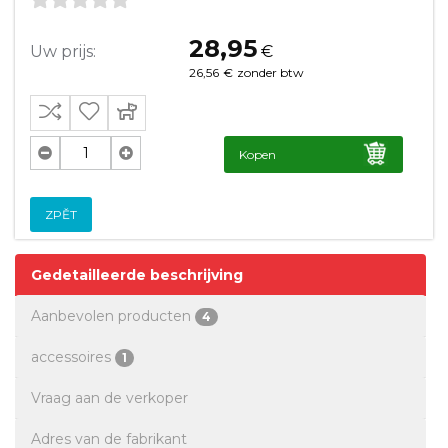
28,95
Uw prijs:
€
26,56
€
zonder btw
Kopen
ZPĚT
Gedetailleerde beschrijving
Aanbevolen producten
4
accessoires
1
Vraag aan de verkoper
Adres van de fabrikant