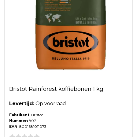
Bristot Rainforest koffiebonen 1 kg
Levertijd:
Op voorraad
Fabrikant:
Bristot
Nummer:
807
EAN:
8001681011073