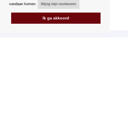
vandaan komen.
Wijzig mijn voorkeuren
Ik ga akkoord
Mijn account
Verzending
Betalingsmogelijkheden
Hoe te winkelen
PickUp Parcelshop
Algemene voorwaarden
Klachtenregeling
Opzegging van het contract
Facturering in de EU
FAQ
Winkel