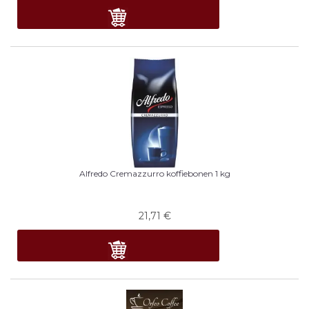
Alfredo Cremazzurro koffiebonen 1 kg
21,71
€