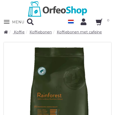
0
Zobrazit
MENU
nabidku
Koffie
Koffiebonen
Koffiebonen met cafeïne