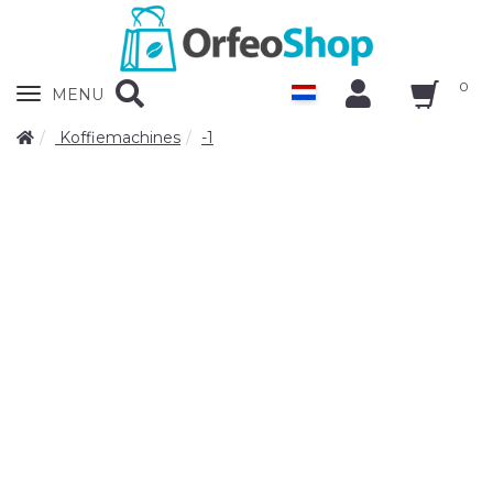
0
Zobrazit
MENU
nabidku
Koffiemachines
-1