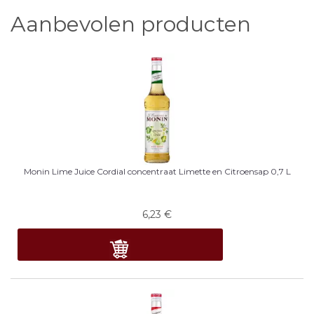
Aanbevolen producten
Monin Lime Juice Cordial concentraat Limette en Citroensap 0,7 L
6,23
€