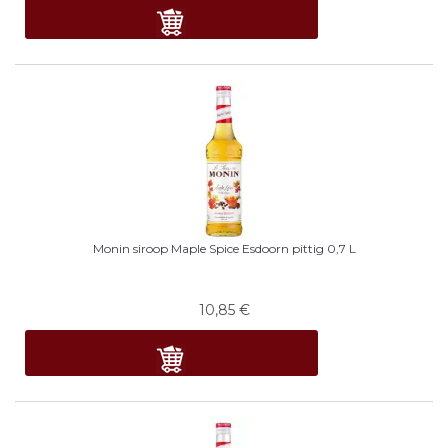
Monin siroop Maple Spice Esdoorn pittig 0,7 L
10,85
€