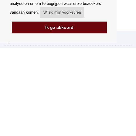
analyseren en om te begrijpen waar onze bezoekers
vandaan komen.
Wijzig mijn voorkeuren
Ik ga akkoord
Mijn account
Verzending
Betalingsmogelijkheden
Hoe te winkelen
PickUp Parcelshop
Algemene voorwaarden
Klachtenregeling
Opzegging van het contract
Facturering in de EU
FAQ
Winkel