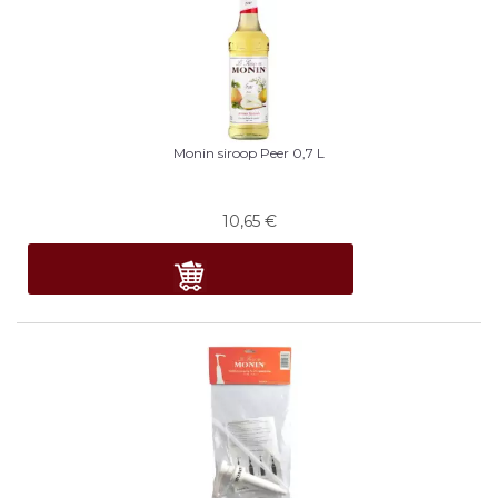
Monin siroop Peer 0,7 L
10,65
€