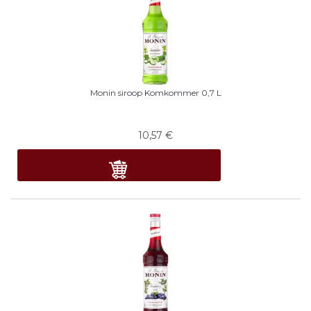
Monin siroop Komkommer 0,7 L
10,57
€