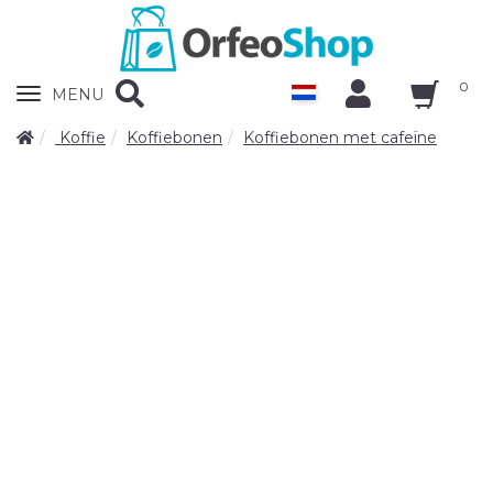
0
Zobrazit
MENU
nabidku
Koffie
Koffiebonen
Koffiebonen met cafeïne