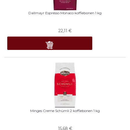
Dallmayr Espresso Monaco koffiebonen 1 kg
22,11
€
Minges Creme Schümli 2 koffiebonen 1 kg
15,68
€