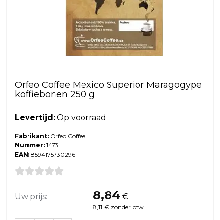
Orfeo Coffee Mexico Superior Maragogype
koffiebonen 250 g
Levertijd:
Op voorraad
Fabrikant:
Orfeo Coffee
Nummer:
1473
EAN:
8594175730296
8,84
Uw prijs:
€
8,11
€
zonder btw