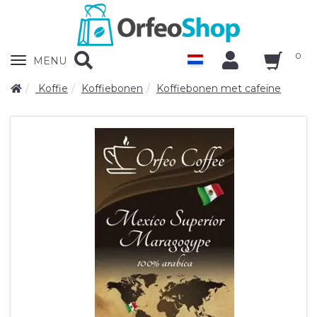
0
Zobrazit
MENU
nabidku
Koffie
Koffiebonen
Koffiebonen met cafeïne