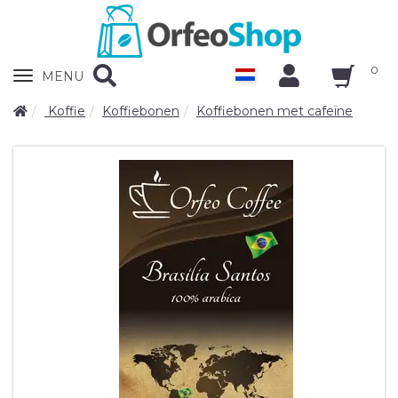
0
Zobrazit
MENU
nabidku
Koffie
Koffiebonen
Koffiebonen met cafeïne