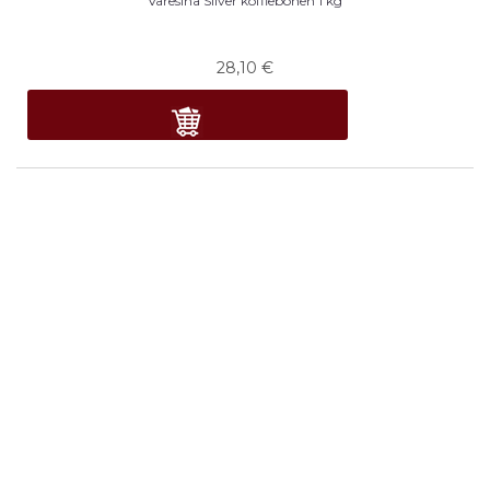
Varesina Silver koffiebonen 1 kg
28,10
€