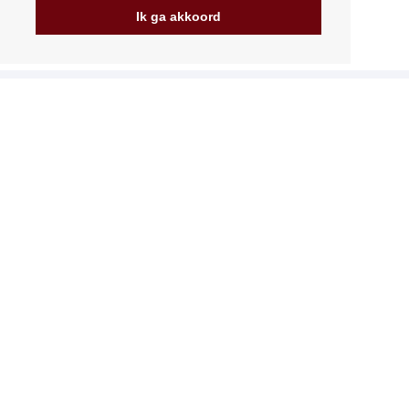
Ik ga akkoord
Mijn account
Verzending
Betalingsmogelijkheden
Hoe te winkelen
PickUp Parcelshop
Algemene voorwaarden
Klachtenregeling
Opzegging van het contract
Facturering in de EU
FAQ
Winkel
Gegevensbescherming