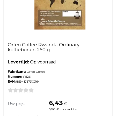
Orfeo Coffee Rwanda Ordinary
koffiebonen 250 g
Levertijd:
Op voorraad
Fabrikant:
Orfeo Coffee
Nummer:
1526
EAN:
8594175730364
6,43
Uw prijs:
€
5,90
€
zonder btw