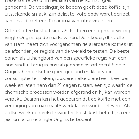
Deze koffie wordt in het land van herkomst "gras"
genoemd. De voedingsrijke bodem geeft deze koffie zijn
uitstekende smaak. Zijn delicate, volle body wordt perfect
aangevuld met een fijn aroma van citrusvruchten.
Orfeo Coffee bestaat sinds 2010, toen er nog maar weinig
Single Origins op de markt waren. De inkoper, dhr. Jelle
van Ham, heeft zich voorgenomen de allerbeste koffies uit
de afzonderlijke regio's van de wereld te testen. De beste
bonen als uithangbord van een specifieke regio van een
land vindt u terug in ons uitgebreide assortiment Single
Origins. Om de koffie goed gebrand en klaar voor
consumptie te maken, roosteren elke blend één keer per
week en laten hem dan 21 dagen rusten, een tijd waarin de
chemische processen worden afgerond en hij kan worden
verpakt. Daarom kan het gebeuren dat de koffie met een
vertraging van maximaal 5 werkdagen wordt geleverd. Als
u elke week een enkele variëteit kiest, kost het u bijna een
jaar om al onze Single Origins te testen!