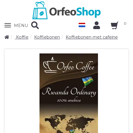
0
Zobrazit
MENU
nabidku
Koffie
Koffiebonen
Koffiebonen met cafeïne