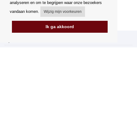
analyseren en om te begrijpen waar onze bezoekers
vandaan komen.
Wijzig mijn voorkeuren
Ik ga akkoord
Mijn account
Verzending
Betalingsmogelijkheden
Hoe te winkelen
PickUp Parcelshop
Algemene voorwaarden
Klachtenregeling
Opzegging van het contract
Facturering in de EU
FAQ
Winkel