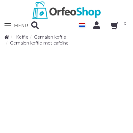
0
Zobrazit
MENU
nabidku
Koffie
Gemalen koffie
Gemalen koffie met cafeïne