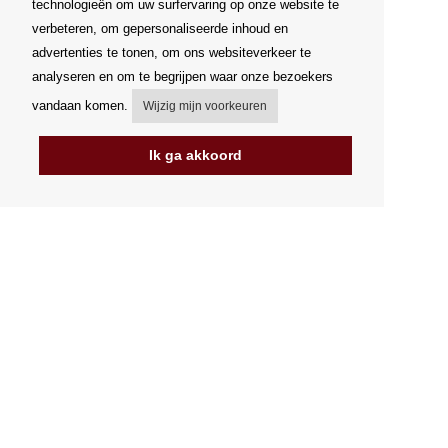
technologieën om uw surfervaring op onze website te
verbeteren, om gepersonaliseerde inhoud en
advertenties te tonen, om ons websiteverkeer te
analyseren en om te begrijpen waar onze bezoekers
vandaan komen.
Wijzig mijn voorkeuren
Ik ga akkoord
Mijn account
Verzending
Betalingsmogelijkheden
Hoe te winkelen
PickUp Parcelshop
Algemene voorwaarden
Klachtenregeling