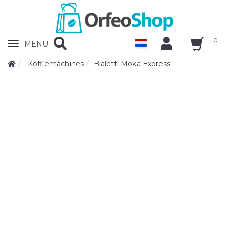
0
Zobrazit
MENU
nabidku
Koffiemachines
Bialetti Moka Express