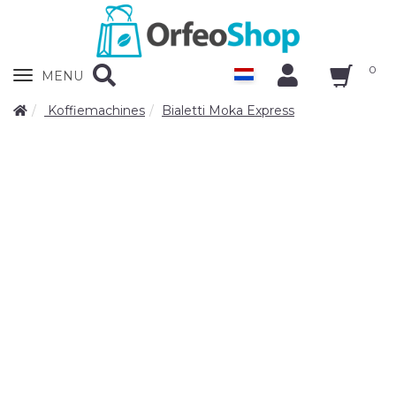
0
Zobrazit
MENU
nabidku
Koffiemachines
Bialetti Moka Express