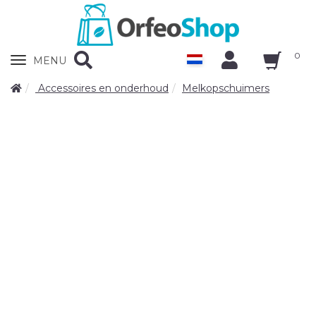
0
Zobrazit
MENU
nabidku
Accessoires en onderhoud
Melkopschuimers