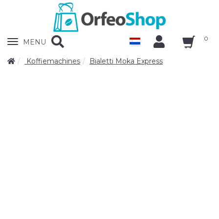
0
Zobrazit
MENU
nabidku
Koffiemachines
Bialetti Moka Express