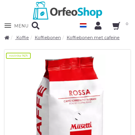
0
Zobrazit
MENU
nabidku
Koffie
Koffiebonen
Koffiebonen met cafeïne
novinka-N/A