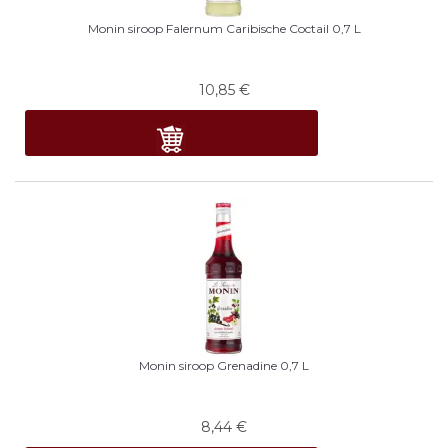
Monin siroop Falernum Caribische Coctail 0,7 L
10,85
€
Monin siroop Grenadine 0,7 L
8,44
€