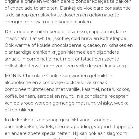
originele dranken worden bereid zonder koekjes te bakken
of chocolade te smelten. Dankzij de vloeibare consistentie
is de siroop gemakkelijk te doseren en gelijkmatig te
mengen met warme en koude dranken.
De siroop past uitstekend bij espresso, cappuccino, latte
macchiato, flat white, ijskoffie, cold brew en koffiefrappé.
Ook warme of koude chocolademelk, cacao, milkshakes en
plantaardige dranken krijgen hiermee een bijzondere
smaak. In combinatie met melk ontstaat een zachte
milkshake, terwijl room voor een volle dessertdrank zorgt.
MONIN Chocolate Cookie kan worden gebruikt in
alcoholische en alcoholvrije cocktails. De smaak
combineert uitstekend met vanille, karamel, noten, kokos,
koffie, banaan, aardbei en munt. In alcoholische recepten
kan de siroop worden gemengd met rum, whisky, wodka
of roomlikeur.
In de keuken is de siroop geschikt voor ijscoupes,
pannenkoeken, wafels, crèmes, pudding, yoghurt, toppings
en andere zoete specialiteiten. Hij kan ook aan slagroom