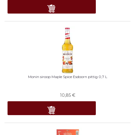
Monin siroop Maple Spice Esdoorn pittig 0,7 L
10,85
€