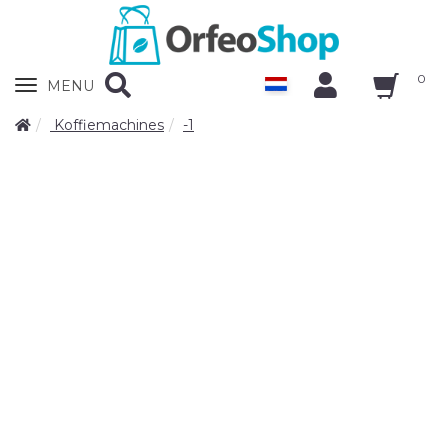
0
Zobrazit
MENU
nabidku
Koffiemachines
-1